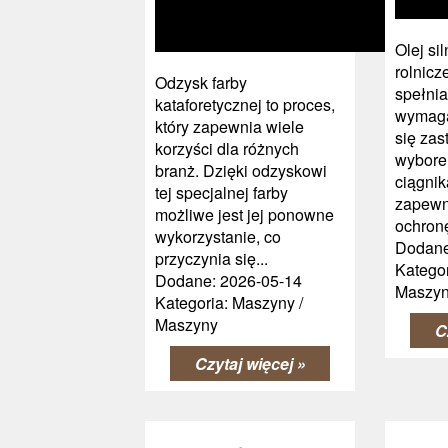
Olej si
rolnicz
Odzysk farby
spełnia
kataforetycznej to proces,
wymaga
który zapewnia wiele
się zas
korzyści dla różnych
wybore
branż. Dzięki odzyskowi
ciągnik
tej specjalnej farby
zapewn
możliwe jest jej ponowne
ochronę 
wykorzystanie, co
Dodane
przyczynia się...
Kategor
Dodane: 2026-05-14
Maszy
Kategoria: Maszyny /
Maszyny
C
Czytaj więcej »