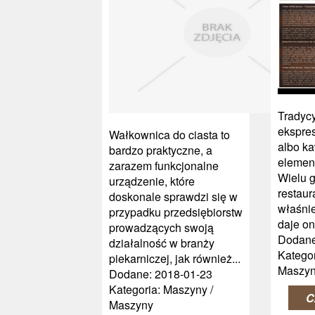
Tradycy
ekspres
Wałkownica do ciasta to
albo ka
bardzo praktyczne, a
elemen
zarazem funkcjonalne
Wielu 
urządzenie, które
restaur
doskonale sprawdzi się w
właśnie
przypadku przedsiębiorstw
daje on
prowadzących swoją
Dodane
działalność w branży
Kategor
piekarniczej, jak również...
Maszy
Dodane: 2018-01-23
Kategoria: Maszyny /
C
Maszyny