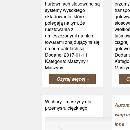
hurtowniach stosowane są
przemy
systemy wysokiego
transpo
składowania, które
gotowy
polegają na tym, że
stosow
rusztowania z
wielkoś
umieszczonymi na nich
taśmowe
towarami znajdującymi się
ciągłej
na europaletach są...
gotowe 
Dodane: 2017-01-11
Dodane
Kategoria: Maszyny /
Kategor
Maszyny
Maszy
Czytaj więcej »
C
Wichary - maszyny dla
Automa
przemysłu ciężkiego
wagi a
inne