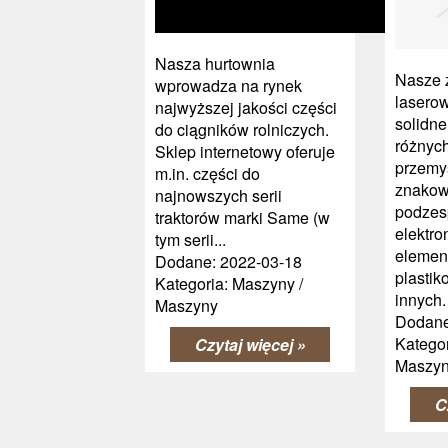
Nasza hurtownia
Nasze 
wprowadza na rynek
lasero
najwyższej jakości części
solidn
do ciągników rolniczych.
różnyc
Sklep internetowy oferuje
przemyś
m.in. części do
znakow
najnowszych serii
podzes
traktorów marki Same (w
elektro
tym serii...
elemen
Dodane: 2022-03-18
plastik
Kategoria: Maszyny /
innych.
Maszyny
Dodane
Kategor
Czytaj więcej »
Maszy
C