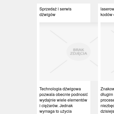
Sprzedaż i serwis
lasero
dźwigów
kodów 
Technologia dźwigowa
Znakow
pozwala obecnie podnosić
długim
wydajnie wiele elementów
proces
i ciężarów. Jednak
niezbę
wymaga to użycia
dzisiej