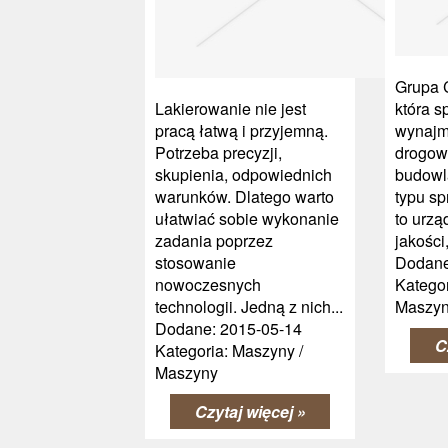
Grupa C
Lakierowanie nie jest
która s
pracą łatwą i przyjemną.
wynajm
Potrzeba precyzji,
drogow
skupienia, odpowiednich
budowl
warunków. Dlatego warto
typu sp
ułatwiać sobie wykonanie
to urzą
zadania poprzez
jakości,
stosowanie
Dodane
nowoczesnych
Kategor
technologii. Jedną z nich...
Maszy
Dodane: 2015-05-14
C
Kategoria: Maszyny /
Maszyny
Czytaj więcej »