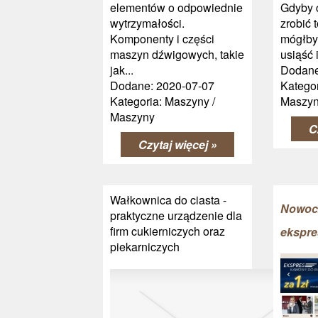
elementów o odpowiednie
Gdyby 
wytrzymałości.
zrobić 
Komponenty i części
mógłby
maszyn dźwigowych, takie
usiąść i
jak...
Dodane
Dodane: 2020-07-07
Kategor
Kategoria: Maszyny /
Maszy
Maszyny
C
Czytaj więcej »
Wałkownica do ciasta -
Nowocz
praktyczne urządzenie dla
firm cukierniczych oraz
ekspre
piekarniczych