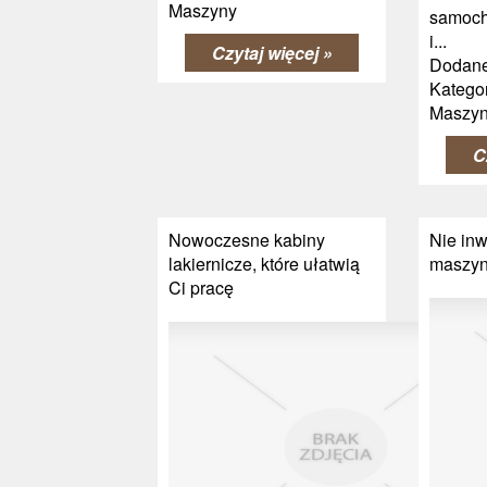
Maszyny
samoch
i...
Czytaj więcej »
Dodane
Kategor
Maszy
C
Nowoczesne kabiny
Nie inw
lakiernicze, które ułatwią
maszyny
Ci pracę