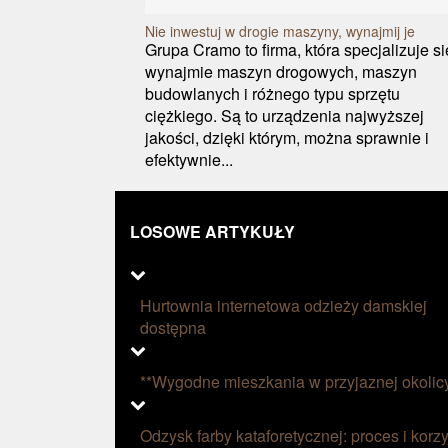
Nie inwestuj w drogie maszyny, wynajmij je
Grupa Cramo to firma, która specjalizuje s
wynajmie maszyn drogowych, maszyn
budowlanych i różnego typu sprzętu
ciężkiego. Są to urządzenia najwyższej
jakości, dzięki którym, można sprawnie i
efektywnie...
LOSOWE ARTYKUŁY
Hurtownia internetowa odzieży damskiej
dostępna
**Wygodne mieszkania w przyjaznej okolic
Odzysk farby kataforetycznej: proces i korzy