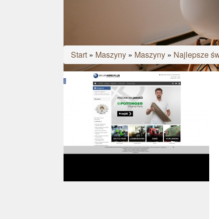
Start
»
Maszyny
»
Maszyny
»
Najlepsze św