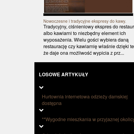
Nowoczesne i tradycyjne ekspresy do kawy.
Tradycyjny, ciśnieniowy ekspres do restaur
albo kawiarni to niezbędny element ich
wyposażenia. Wielu gości wybiera daną
restaurację czy kawiarnię właśnie dzięki t
że daje ona możliwość wypicia z prz...
LOSOWE ARTYKUŁY
Hurtownia internetowa odzieży damskiej
dostępna
**Wygodne mieszkania w przyjaznej okolic