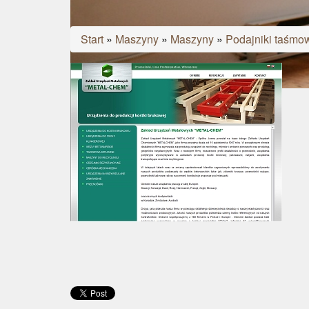
Start
»
Maszyny
»
Maszyny
»
Podajniki taśmow