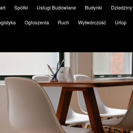
art
Spółki
Usługi Budowlane
Budynki
Dziedzin
ogistyka
Ogłoszenia
Ruch
Wytwórczość
Urlop