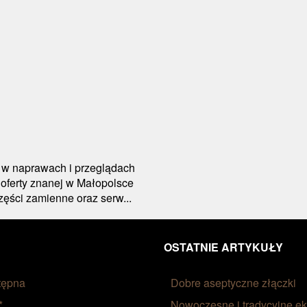
w naprawach i przeglądach
 oferty znanej w Małopolsce
zęści zamienne oraz serw...
OSTATNIE ARTYKUŁY
tępna
Dobre aseptyczne złączki
*
Nowoczesne i tradycyjne ek