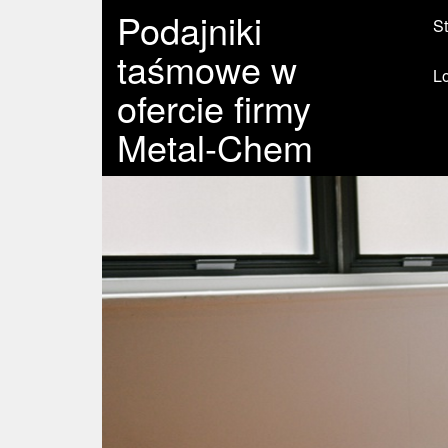
Podajniki
St
taśmowe w
L
ofercie firmy
Metal-Chem