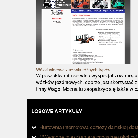
Wózki widłowe - serwis różnych typów
W poszukiwaniu serwisu wyspecjalizowanego 
wózków jezdniowych, dobrze jest skorzystać z
firmy Wago. Można tu zaopatrzyć się także w c
LOSOWE ARTYKUŁY
Hurtownia internetowa odzieży damskiej dos
**Wygodne mieszkania w przyjaznej okolicy*