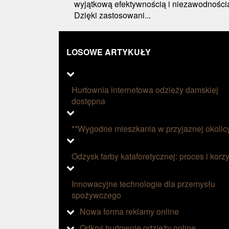
wyjątkową efektywnością i niezawodności
Dzięki zastosowani...
LOSOWE ARTYKUŁY
Hurtownia internetowa odzieży damskiej
dostępna
**Wygodne mieszkania w przyjaznej okolic
Odzysk farby kataforetycznej: proces i korzy
Innowacyjne technologie dla przemysłu
spożywczego
Nowa forma reklamy online
Odkryj hurtownie odzieży online