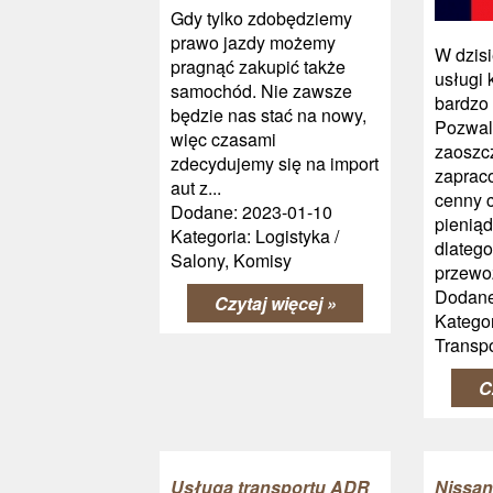
Gdy tylko zdobędziemy
prawo jazdy możemy
W dzis
pragnąć zakupić także
usługi 
samochód. Nie zawsze
bardzo 
będzie nas stać na nowy,
Pozwal
więc czasami
zaoszc
zdecydujemy się na import
zaprac
aut z...
cenny c
Dodane: 2023-01-10
pienią
Kategoria: Logistyka /
dlatego
Salony, Komisy
przewoź
Dodane
Czytaj więcej »
Kategor
Transpo
C
Usługa transportu ADR
Nissa