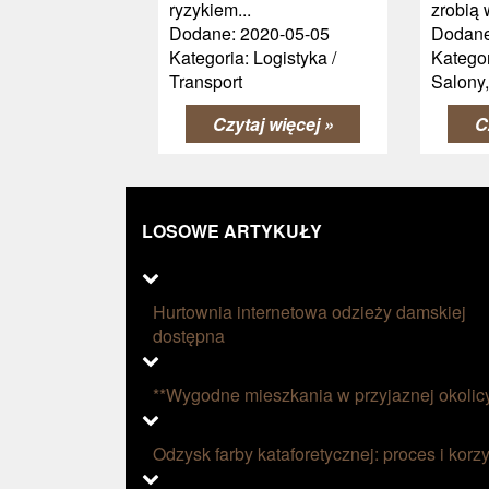
ryzykiem...
zrobią 
Dodane: 2020-05-05
Dodane
Kategoria: Logistyka /
Kategor
Transport
Salony
Czytaj więcej »
C
LOSOWE ARTYKUŁY
Hurtownia internetowa odzieży damskiej
dostępna
**Wygodne mieszkania w przyjaznej okolic
Odzysk farby kataforetycznej: proces i korzy