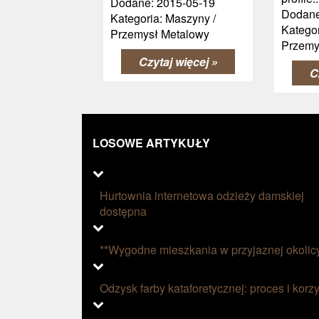
Dodane: 2015-05-19
Dodane
Kategoria: Maszyny /
Kategor
Przemysł Metalowy
Przemy
Czytaj więcej »
C
LOSOWE ARTYKUŁY
Hurtownia internetowa odzieży damskiej
dostępna
**Wygodne mieszkania w przyjaznej okolic
Odzysk farby kataforetycznej: proces i korzy