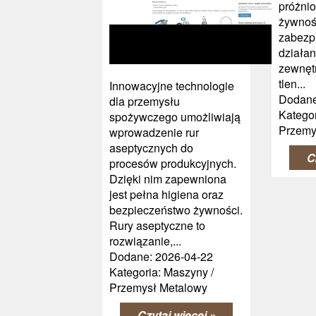
próżnio
żywność
zabezp
działa
zewnętr
tlen...
Innowacyjne technologie
Dodane
dla przemysłu
Kategor
spożywczego umożliwiają
Przemy
wprowadzenie rur
aseptycznych do
C
procesów produkcyjnych.
Dzięki nim zapewniona
jest pełna higiena oraz
bezpieczeństwo żywności.
Rury aseptyczne to
rozwiązanie,...
Dodane: 2026-04-22
Kategoria: Maszyny /
Przemysł Metalowy
Czytaj więcej »