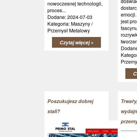
doświad
nowoczesnej technologii,
dostarc
proces...
emocji
Dodane: 2024-07-03
jest pr
Kategoria: Maszyny /
fascyn
Przemysł Metalowy
rozrywk
tworzen
Czytaj więcej »
Dodane
Kategor
Przemy
C
Poszukujesz dobrej
Trwały
stali?
wydajn
przem