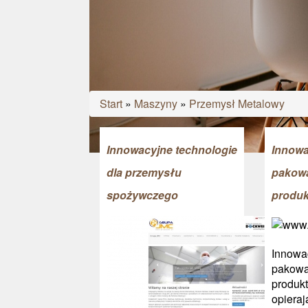
Start
»
Maszyny
»
Przemysł Metalowy
Innowacyjne technologie
Innowa
dla przemysłu
pakow
spożywczego
produ
Innowa
pakowa
produkt
opieraj