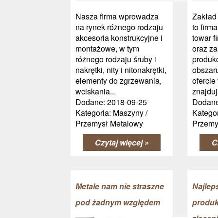
Nasza firma wprowadza
Zakład
na rynek różnego rodzaju
to firma
akcesoria konstrukcyjne i
towar 
montażowe, w tym
oraz z
różnego rodzaju śruby i
produk
nakrętki, nity i nitonakrętki,
obszar
elementy do zgrzewania,
ofercie
wciskania...
znajdują
Dodane: 2018-09-25
Dodane
Kategoria: Maszyny /
Kategor
Przemysł Metalowy
Przemy
Czytaj więcej »
C
Metale nam nie straszne
Najlep
pod żadnym względem
produ