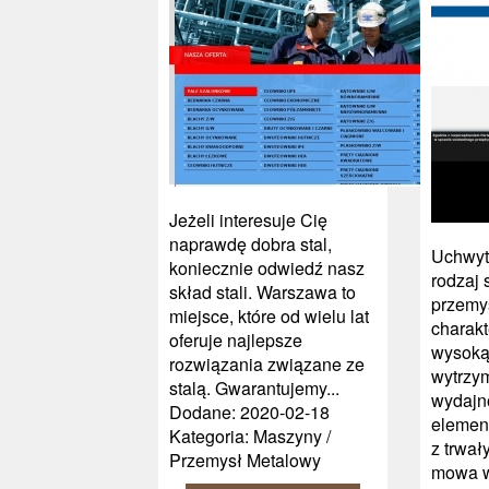
Jeżeli interesuje Cię
naprawdę dobra stal,
Uchwyt
koniecznie odwiedź nasz
rodzaj 
skład stali. Warszawa to
przemy
miejsce, które od wielu lat
charakt
oferuje najlepsze
wysoką 
rozwiązania związane ze
wytrzym
stalą. Gwarantujemy...
wydajn
Dodane: 2020-02-18
elemen
Kategoria: Maszyny /
z trwał
Przemysł Metalowy
mowa w