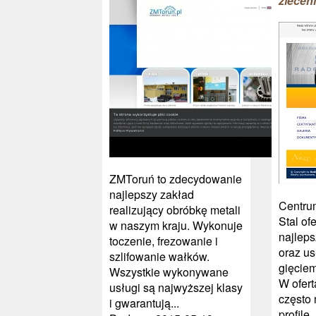
zlecen
ZMToruń to zdecydowanie
najlepszy zakład
Centru
realizujący obróbkę metali
Stal of
w naszym kraju. Wykonuje
najlep
toczenie, frezowanie i
oraz us
szlifowanie wałków.
gięciem
Wszystkie wykonywane
W ofert
usługi są najwyższej klasy
często
i gwarantują...
profile..