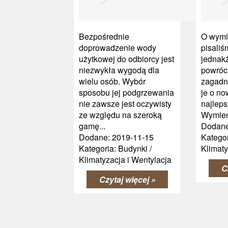
Bezpośrednie
O wymi
doprowadzenie wody
pisaliś
użytkowej do odbiorcy jest
jednak
niezwykła wygodą dla
powróc
wielu osób. Wybór
zagadni
sposobu jej podgrzewania
je o no
nie zawsze jest oczywisty
najleps
ze względu na szeroką
Wymienn
gamę...
Dodane
Dodane: 2019-11-15
Kategor
Kategoria: Budynki /
Klimaty
Klimatyzacja i Wentylacja
C
Czytaj więcej »