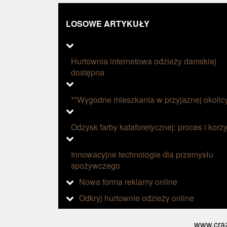
LOSOWE ARTYKUŁY
Hurtownia internetowa odzieży damskiej
dostępna
**Wygodne mieszkania w przyjaznej okolic
Odzysk farby kataforetycznej: proces i korzy
Innowacyjne technologie dla przemysłu
spożywczego
Nowa forma reklamy online
Odkryj hurtownie odzieży online
www.craz