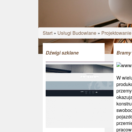
Start
»
Usługi Budowlane
»
Projektowanie
Dźwigi szklane
Bramy
W wiel
produkc
przemy
okazują
konstru
swobod
pojazd
przemi
pracow