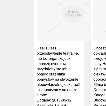
Realizujesz
Chcesz 
przedstawienie teatralne,
dokład
lub też organizujesz
swoje w
imprezę eventową i
firmy H
przydałaby się tobie
która m
pomoc oraz kilka
ciekaw
pomysłów na stworzenie
doprac
niepowtarzalnej dekoracji
Firma d
to zapraszamy na naszą
Dodane
stronę...
Kategor
Dodane: 2015-05-12
Budowl
Kategoria: Usługi
Projek