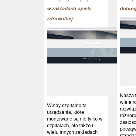
w zakładach opieki
dobrego
zdrowotnej
Nasza f
wiele r
Windy szpitalne to
rozwią
urządzenia, które
różnor
montowane są nie tylko w
zastos
szpitalach, ale także i
począw
wielu innych zakładach
standa