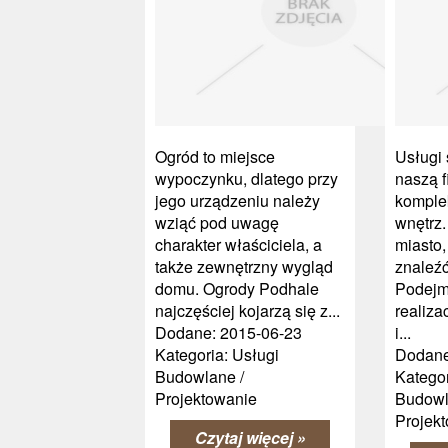
Ogród to miejsce
Usługi
wypoczynku, dlatego przy
naszą f
jego urządzeniu należy
komple
wziąć pod uwagę
wnętrz
charakter właściciela, a
miasto
także zewnętrzny wygląd
znaleźć
domu. Ogrody Podhale
Podejm
najczęściej kojarzą się z...
realizac
Dodane: 2015-06-23
i...
Kategoria: Usługi
Dodane
Budowlane /
Kategor
Projektowanie
Budowl
Projek
Czytaj więcej »