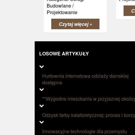
Budowlane /
C
Projektowanie
Czytaj więcej »
LOSOWE ARTYKUŁY
Hurtownia internetowa odzieży damskiej
dostępna
**Wygodne mieszkania w przyjaznej okolic
Odzysk farby kataforetycznej: proces i korzy
Innowacyjne technologie dla przemysłu