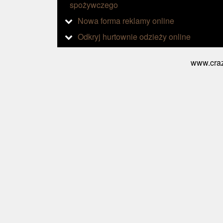
spożywczego
Nowa forma reklamy online
Odkryj hurtownie odzieży online
www.craz