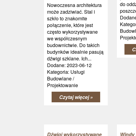
do oddz
Nowoczesna architektura
poszcze
może zadziwiać. Stal i
Dodane
szkło to znakomite
Kategor
połączenie, które jest
Budowl
często wykorzystywane
Projek
we współczesnym
budownictwie. Do takich
C
budynków idealnie pasują
dźwigi szklane. Ich...
Dodane: 2023-06-12
Kategoria: Usługi
Budowlane /
Projektowanie
Czytaj więcej »
Dźwigi wykorzystywane
Windy 