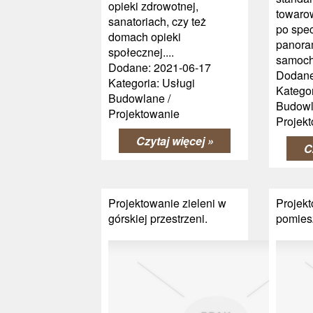
opieki zdrowotnej,
towaro
sanatoriach, czy też
po spe
domach opieki
panora
społecznej....
samoch
Dodane: 2021-06-17
Dodane
Kategoria: Usługi
Kategor
Budowlane /
Budowl
Projektowanie
Projek
Czytaj więcej »
C
Projektowanie zieleni w
Projekt
górskiej przestrzeni.
pomies