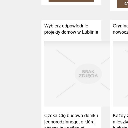
C
Wybierz odpowiednie
Orygina
projekty domów w Lublinie
nowocz
Czeka Cię budowa domku
Każdy 
jednorodzinnego, o którą
mieszk
chcesz jak najlepiej
funkcj