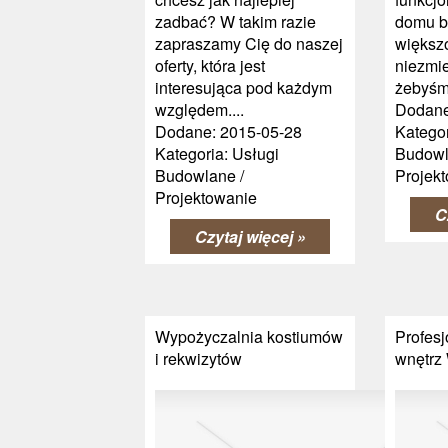
zadbać? W takim razie
domu 
zapraszamy Cię do naszej
większ
oferty, która jest
niezmie
interesująca pod każdym
żebyśmy
względem....
Dodane
Dodane: 2015-05-28
Kategor
Kategoria: Usługi
Budowl
Budowlane /
Projek
Projektowanie
C
Czytaj więcej »
Wypożyczalnia kostiumów
Profesj
i rekwizytów
wnętrz