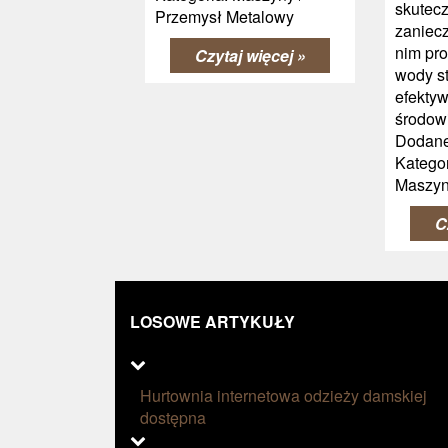
skutec
Przemysł Metalowy
zaniecz
nim pr
Czytaj więcej »
wody st
efektyw
środowi
Dodane
Kategor
Maszy
C
LOSOWE ARTYKUŁY
Hurtownia internetowa odzieży damskiej
dostępna