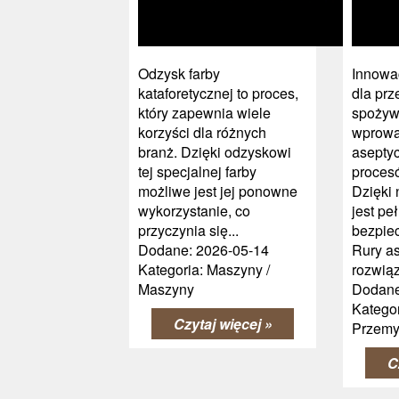
Odzysk farby
Innowa
kataforetycznej to proces,
dla pr
który zapewnia wiele
spożyw
korzyści dla różnych
wprowa
branż. Dzięki odzyskowi
asepty
tej specjalnej farby
proces
możliwe jest jej ponowne
Dzięki
wykorzystanie, co
jest pe
przyczynia się...
bezpie
Dodane: 2026-05-14
Rury as
Kategoria: Maszyny /
rozwiąz
Maszyny
Dodane
Kategor
Czytaj więcej »
Przemy
C