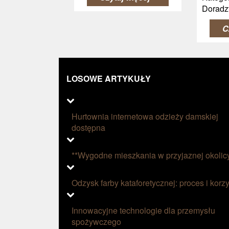
Doradz
C
LOSOWE ARTYKUŁY
Hurtownia internetowa odzieży damskiej
dostępna
**Wygodne mieszkania w przyjaznej okolic
Odzysk farby kataforetycznej: proces i korzy
Innowacyjne technologie dla przemysłu
spożywczego