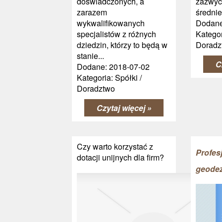
doświadczonych, a
zazwyc
zarazem
średnie,
wykwalifikowanych
Dodane
specjalistów z różnych
Kategor
dziedzin, którzy to będą w
Doradz
stanie...
C
Dodane: 2018-07-02
Kategoria: Spółki /
Doradztwo
Czytaj więcej »
Czy warto korzystać z
Profes
dotacji unijnych dla firm?
geodez