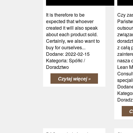
It is therefore to be
Czy zas
expected that whoever
Państw
created it will also speak
outsou
about each product sold.
związa
Certainly, we also want to
doradzt
buy for ourselves...
z całą
Dodane: 2022-02-15
zainte
Kategoria: Spółki /
nasza o
Doradztwo
Lean 
Consul
Czytaj więcej »
specjali
Dodane
Kategor
Doradz
C