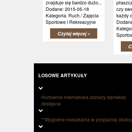
znajduje się bardzo dużo...
płaszc
Dodane: 2015-05-18
czy swe
Kategoria: Ruch / Zajęcia
każdy c
Sportowe i Rekreacyjne
Dodane
Kategor
Czytaj więcej »
Sporto
C
LOSOWE ARTYKUŁY
Hurtownia internetowa odzieży damskiej
dostępna
**Wygodne mieszkania w przyjaznej okolic