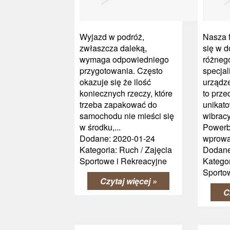
Wyjazd w podróż,
Nasza f
zwłaszcza daleką,
się w d
wymaga odpowiedniego
różneg
przygotowania. Często
specjal
okazuje się że ilość
urządze
koniecznych rzeczy, które
to prze
trzeba zapakować do
unikato
samochodu nie mieści się
wibracy
w środku,...
Powerb
Dodane: 2020-01-24
wprowad
Kategoria: Ruch / Zajęcia
Dodane
Sportowe i Rekreacyjne
Kategor
Sporto
Czytaj więcej »
C