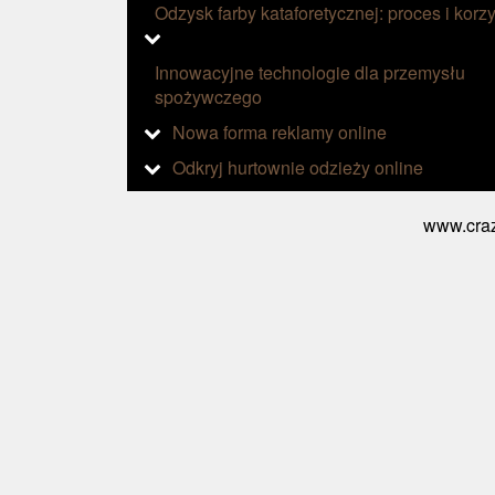
Odzysk farby kataforetycznej: proces i korzy
Innowacyjne technologie dla przemysłu
spożywczego
Nowa forma reklamy online
Odkryj hurtownie odzieży online
www.craz