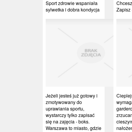
Sport zdrowie wspaniała
Chcesz 
sylwetka i dobra kondycja
Zapisz 
Jeżeli jesteś już gotowy i
Cieple
zmotywowany do
wymaga
uprawiania sportu,
gardero
wystarczy tylko zapisać
zrzucam
się na zajęcia - boks.
cieszy
Warszawa to miasto, gdzie
nałoże