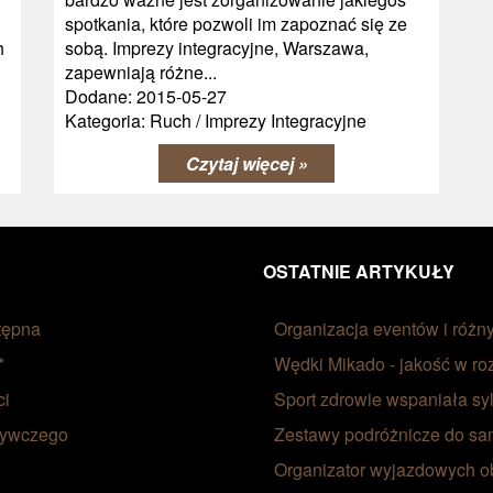
spotkania, które pozwoli im zapoznać się ze
h
sobą. Imprezy integracyjne, Warszawa,
zapewniają różne...
Dodane: 2015-05-27
Kategoria: Ruch / Imprezy Integracyjne
Czytaj więcej »
OSTATNIE ARTYKUŁY
tępna
Organizacja eventów i różn
*
Wędki Mikado - jakość w ro
ci
Sport zdrowie wspaniała sy
żywczego
Zestawy podróżnicze do s
Organizator wyjazdowych 