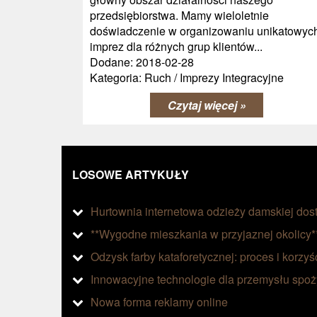
przedsiębiorstwa. Mamy wieloletnie
doświadczenie w organizowaniu unikatowyc
imprez dla różnych grup klientów...
Dodane: 2018-02-28
Kategoria: Ruch / Imprezy Integracyjne
Czytaj więcej »
LOSOWE ARTYKUŁY
Hurtownia internetowa odzieży damskiej dos
**Wygodne mieszkania w przyjaznej okolicy*
Odzysk farby kataforetycznej: proces i korzyś
Innowacyjne technologie dla przemysłu spo
Nowa forma reklamy online