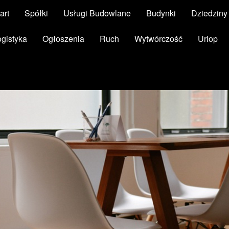
art
Spółki
Usługi Budowlane
Budynki
Dziedzin
ogistyka
Ogłoszenia
Ruch
Wytwórczość
Urlop