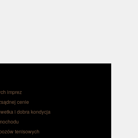
ych imprez
zsądnej cenie
lwetka i dobra kondycja
amochodu
obozów tenisowych