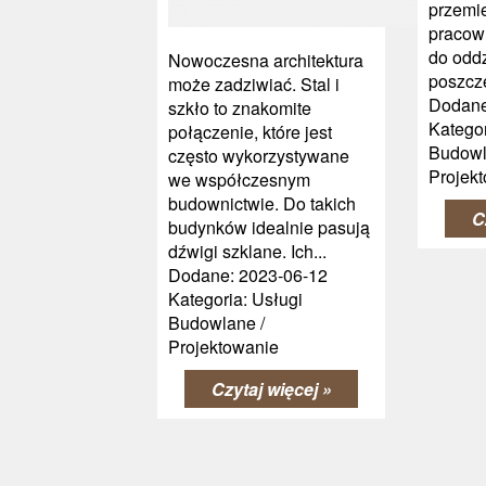
przemi
pracow
do oddz
Nowoczesna architektura
poszcze
może zadziwiać. Stal i
Dodane
szkło to znakomite
Kategor
połączenie, które jest
Budowl
często wykorzystywane
Projek
we współczesnym
budownictwie. Do takich
C
budynków idealnie pasują
dźwigi szklane. Ich...
Dodane: 2023-06-12
Kategoria: Usługi
Budowlane /
Projektowanie
Czytaj więcej »