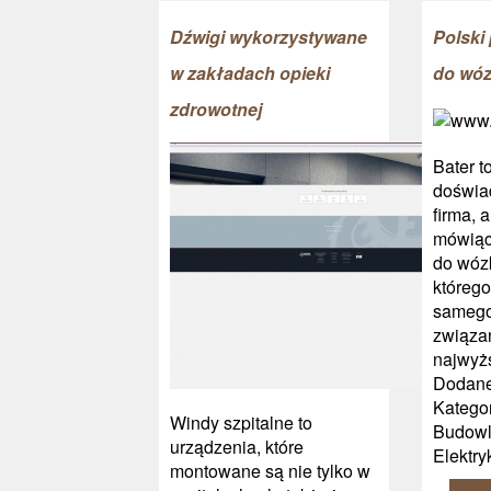
Dźwigi wykorzystywane
Polski 
w zakładach opieki
do wó
zdrowotnej
Bater t
doświa
firma, 
mówiąc,
do wóz
którego
samego
związan
najwyżs
Dodane
Kategor
Windy szpitalne to
Budowl
urządzenia, które
Elektry
montowane są nie tylko w