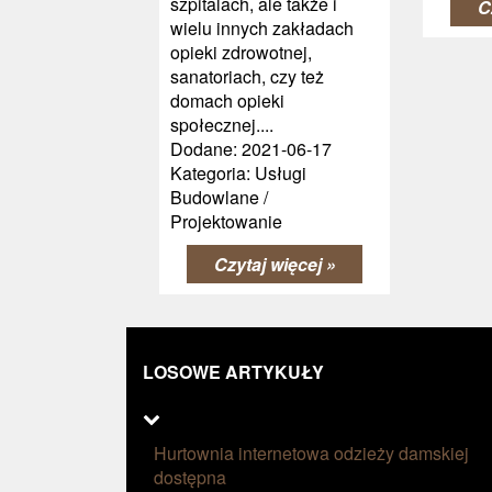
szpitalach, ale także i
C
wielu innych zakładach
opieki zdrowotnej,
sanatoriach, czy też
domach opieki
społecznej....
Dodane: 2021-06-17
Kategoria: Usługi
Budowlane /
Projektowanie
Czytaj więcej »
LOSOWE ARTYKUŁY
Hurtownia internetowa odzieży damskiej
dostępna