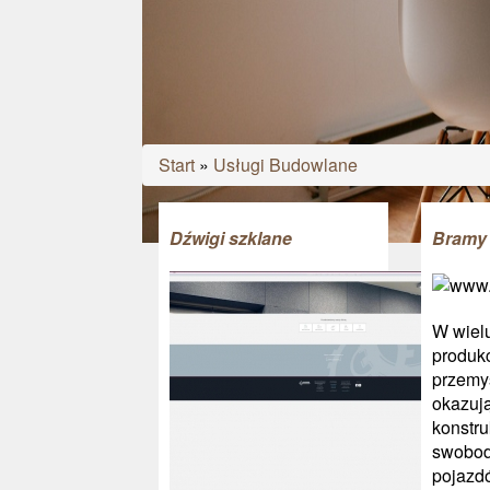
Start
»
Usługi Budowlane
Dźwigi szklane
Bramy
W wiel
produkc
przemy
okazują
konstru
swobod
pojazd