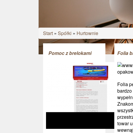
Start
»
Spółki
»
Hurtownie
Pomoc z brelokami
Folia 
Folia p
bardzo
wypełn
Znakom
wszyst
przestr
towar 
wewnątr