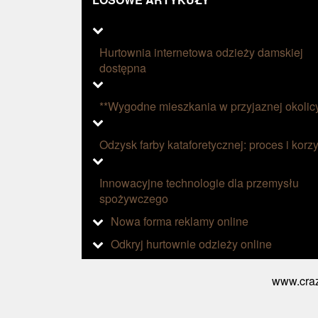
Hurtownia internetowa odzieży damskiej
dostępna
**Wygodne mieszkania w przyjaznej okolic
Odzysk farby kataforetycznej: proces i korzy
Innowacyjne technologie dla przemysłu
spożywczego
Nowa forma reklamy online
Odkryj hurtownie odzieży online
www.craz