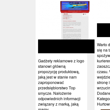
Warto d
się na 
spożyw
Gadżety reklamowe z logo
kuriere
stanowi główną
zaoszc
propozycję produktową,
czasu. 
jaką jest w stanie nam
wejdzi
zaproponować
stronę 
przedsiębiorstwo Top
wrzucim
smycze. Nałożenie
Dodane
odpowiednich informacji
Kategor
związany z marką, jaką
Hurtow
mamy...