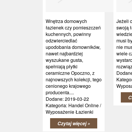
Wnętrza domowych
Jeżeli
łazienek czy pomieszczeń
swoją 
kuchennych, powinny
wiedzie
odzwierciedlać
musi by
upodobania domowników,
nie mu
nawet najbardziej
wiele c
wyszukane gusta,
wystar
spełniają płytki
rozwiąz
ceramiczne Opoczno, z
Dodane
najnowszych kolekcji, tego
Kategor
cenionego krajowego
Wyposa
producenta....
C
Dodane: 2019-03-22
Kategoria: Handel Online /
Wyposażenie Łazienki
Czytaj więcej »