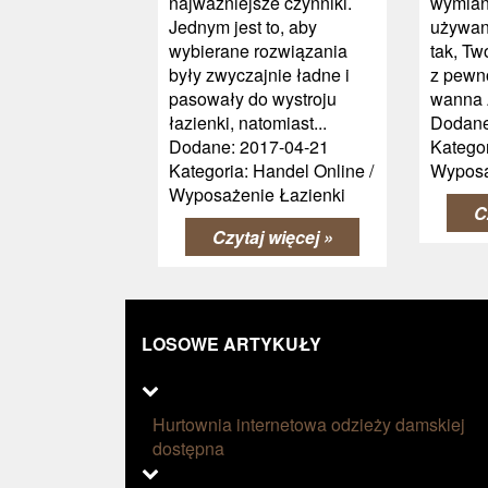
najważniejsze czynniki.
wymian
Jednym jest to, aby
używane
wybierane rozwiązania
tak, T
były zwyczajnie ładne i
z pewn
pasowały do wystroju
wanna 
łazienki, natomiast...
Dodane
Dodane: 2017-04-21
Kategor
Kategoria: Handel Online /
Wyposa
Wyposażenie Łazienki
C
Czytaj więcej »
LOSOWE ARTYKUŁY
Hurtownia internetowa odzieży damskiej
dostępna