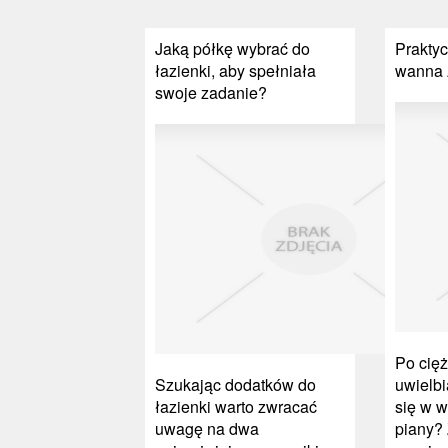
Jaką półkę wybrać do
Praktyc
łazienki, aby spełniała
wanna 
swoje zadanie?
Po cięż
Szukając dodatków do
uwielb
łazienki warto zwracać
się w w
uwagę na dwa
piany?