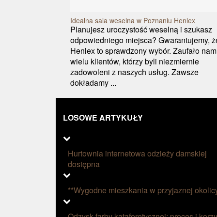
Idealna sala weselna w Poznaniu Henlex
Planujesz uroczystość weselną i szukasz
odpowiedniego miejsca? Gwarantujemy, ż
Henlex to sprawdzony wybór. Zaufało nam
wielu klientów, którzy byli niezmiernie
zadowoleni z naszych usług. Zawsze
dokładamy ...
LOSOWE ARTYKUŁY
Hurtownia internetowa odzieży damskiej
dostępna
**Wygodne mieszkania w przyjaznej okolic
Odzysk farby kataforetycznej: proces i korzy