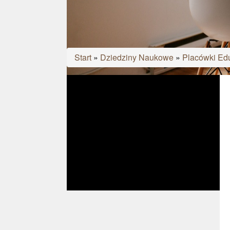
Start
»
Dziedziny Naukowe
»
Placówki Ed