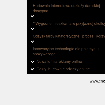
Hurtownia internetowa odzieży damskiej
dostępna
**Wygodne mieszkania w przyjaznej okolic
Odzysk farby kataforetycznej: proces i korzy
Innowacyjne technologie dla przemysłu
spożywczego
Nowa forma reklamy online
Odkryj hurtownie odzieży online
www.craz