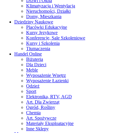
Drzwi i Okna
Klimatyzacja i Wentylacja
Nieruchomości, Działki
Domy, Mieszkania
Dziedziny Naukowe
Placówki Edukacyjne
Kursy Językowe
Konferencje, Sale Szkoleniowe
Kursy i Szkolenia
Tłumaczenia
Handel Online
Biżuteria
Dla Dzieci
Meble
Wyposażenie Wnętrz
Wyposażenie Łazienki
Odzież
Sport
Elektronika, RTV, AGD
Art. Dla Zwierząt
Ogród, Rośliny
Chemia
Art. Spożywcze
Materiały Eksploatacyjne
Inne Sklepy