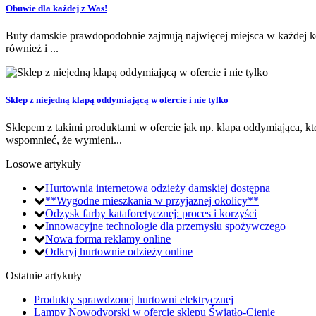
Obuwie dla każdej z Was!
Buty damskie prawdopodobnie zajmują najwięcej miejsca w każdej kob
również i ...
Sklep z niejedną klapą oddymiającą w ofercie i nie tylko
Sklepem z takimi produktami w ofercie jak np. klapa oddymiająca, 
wspomnieć, że wymieni...
Losowe artykuły
Hurtownia internetowa odzieży damskiej dostępna
**Wygodne mieszkania w przyjaznej okolicy**
Odzysk farby kataforetycznej: proces i korzyści
Innowacyjne technologie dla przemysłu spożywczego
Nowa forma reklamy online
Odkryj hurtownie odzieży online
Ostatnie artykuły
Produkty sprawdzonej hurtowni elektrycznej
Lampy Nowodvorski w ofercie sklepu Światło-Cienie