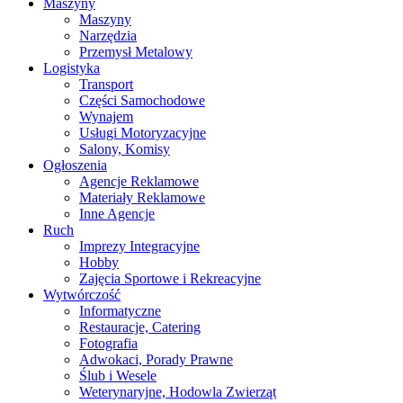
Maszyny
Maszyny
Narzędzia
Przemysł Metalowy
Logistyka
Transport
Części Samochodowe
Wynajem
Usługi Motoryzacyjne
Salony, Komisy
Ogłoszenia
Agencje Reklamowe
Materiały Reklamowe
Inne Agencje
Ruch
Imprezy Integracyjne
Hobby
Zajęcia Sportowe i Rekreacyjne
Wytwórczość
Informatyczne
Restauracje, Catering
Fotografia
Adwokaci, Porady Prawne
Ślub i Wesele
Weterynaryjne, Hodowla Zwierząt