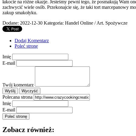
łakocie na różne okazje. Jesteśmy pewni tego, że posmakują Wam one.
zachwycić wiele osób. Przekonajcie się, że taki tort marcepanowy 
zakup smakołyku.
Dodane: 2022-12-30
Kategoria: Handel Online / Art. Spożywcze
Dodaj Komentarz
Poleć stronę
Imię
E-mail
Twój komentarz
Polecana strona
Imię
E-mail
Zobacz również: