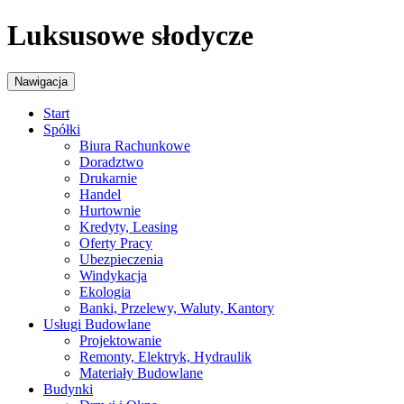
Luksusowe słodycze
Nawigacja
Start
Spółki
Biura Rachunkowe
Doradztwo
Drukarnie
Handel
Hurtownie
Kredyty, Leasing
Oferty Pracy
Ubezpieczenia
Windykacja
Ekologia
Banki, Przelewy, Waluty, Kantory
Usługi Budowlane
Projektowanie
Remonty, Elektryk, Hydraulik
Materiały Budowlane
Budynki