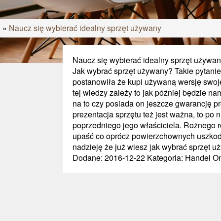
D
»
Naucz się wybierać idealny sprzęt używany
Naucz się wybierać idealny sprzęt używan
Jak wybrać sprzęt używany? Takie pytanie
postanowiła że kupi używaną wersję swoj
tej wiedzy zależy to jak później będzie n
na to czy posiada on jeszcze gwarancję p
prezentacja sprzętu też jest ważna, to po
poprzedniego jego właściciela. Rożnego r
upaść co oprócz powierzchownych uszkod
nadzieję że już wiesz jak wybrać sprzęt u
Dodane: 2016-12-22
Kategoria: Handel On