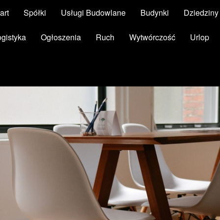
art
Spółki
Usługi Budowlane
Budynki
Dziedzin
ogistyka
Ogłoszenia
Ruch
Wytwórczość
Urlop