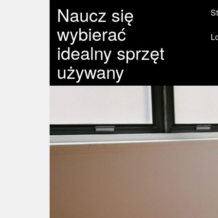
Naucz się
St
wybierać
L
idealny sprzęt
używany