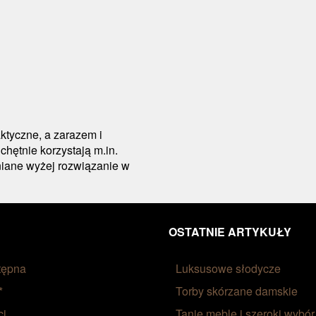
ktyczne, a zarazem i
chętnie korzystają m.in.
niane wyżej rozwiązanie w
OSTATNIE ARTYKUŁY
tępna
Luksusowe słodycze
*
Torby skórzane damskie
ci
Tanie meble i szeroki wybór