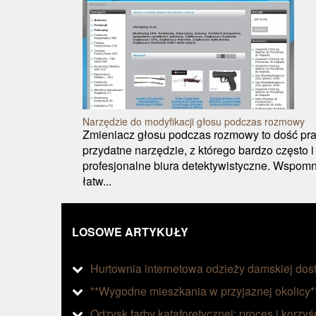
Narzędzie do modyfikacji głosu podczas rozmowy
Zmieniacz głosu podczas rozmowy to dość pra
przydatne narzędzie, z którego bardzo często i 
profesjonalne biura detektywistyczne. Wspom
łatw...
LOSOWE ARTYKUŁY
Hurtownia internetowa odzieży damskiej dos
**Wygodne mieszkania w przyjaznej okolicy*
Odzysk farby kataforetycznej: proces i korzyś