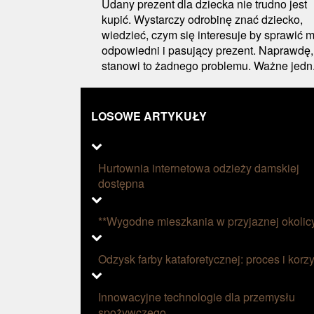
Udany prezent dla dziecka nie trudno jest
kupić. Wystarczy odrobinę znać dziecko,
wiedzieć, czym się interesuje by sprawić 
odpowiedni i pasujący prezent. Naprawdę,
stanowi to żadnego problemu. Ważne jedn.
LOSOWE ARTYKUŁY
Hurtownia internetowa odzieży damskiej
dostępna
**Wygodne mieszkania w przyjaznej okolic
Odzysk farby kataforetycznej: proces i korzy
Innowacyjne technologie dla przemysłu
spożywczego