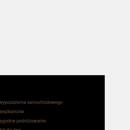
o wyposażenia samochodowego
mieszkańców
wygodne podróżowanie
li dla firm