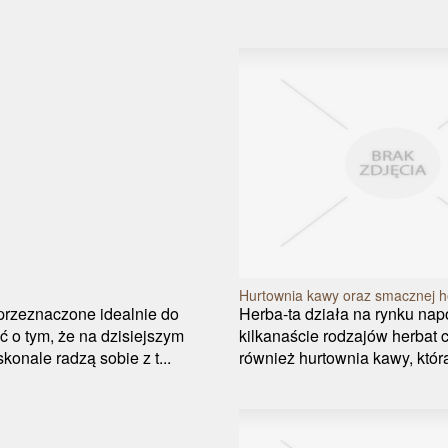
Hurtownia kawy oraz smacznej h
przeznaczone idealnie do
Herba-ta działa na rynku na
ć o tym, że na dzisiejszym
kilkanaście rodzajów herbat 
skonale radzą sobie z t...
również hurtownia kawy, która