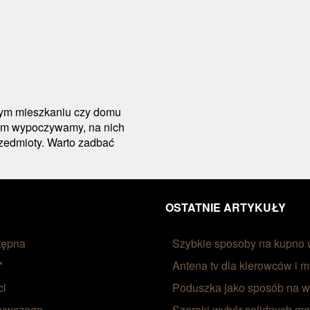
dym mieszkaniu czy domu
nim wypoczywamy, na nich
zedmioty. Warto zadbać
OSTATNIE ARTYKUŁY
tępna
Szybkie sposoby na kupn
*
Antena tv dla kierowców i 
ci
Poduszka jako sposób na 
żywczego
Szeroki wybór solidnych meb