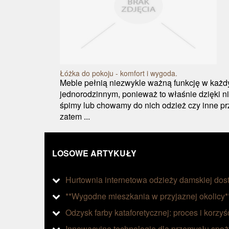
Łóżka do pokoju - komfort i wygoda.
Meble pełnią niezwykle ważną funkcję w każ
jednorodzinnym, ponieważ to właśnie dzięki 
śpimy lub chowamy do nich odzież czy inne pr
zatem ...
LOSOWE ARTYKUŁY
Hurtownia internetowa odzieży damskiej dos
**Wygodne mieszkania w przyjaznej okolicy*
Odzysk farby kataforetycznej: proces i korzyś
Innowacyjne technologie dla przemysłu spo