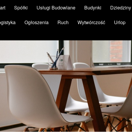
art
Spółki
Usługi Budowlane
Budynki
Dziedzin
ogistyka
Ogłoszenia
Ruch
Wytwórczość
Urlop