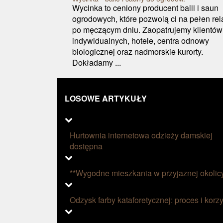
Wycinka to ceniony producent balii i saun
ogrodowych, które pozwolą ci na pełen rel
po męczącym dniu. Zaopatrujemy klientów
indywidualnych, hotele, centra odnowy
biologicznej oraz nadmorskie kurorty.
Dokładamy ...
LOSOWE ARTYKUŁY
Hurtownia internetowa odzieży damskiej
dostępna
**Wygodne mieszkania w przyjaznej okolic
Odzysk farby kataforetycznej: proces i korzy