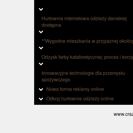
Hurtownia internetowa odzieży damskiej
dostępna
**Wygodne mieszkania w przyjaznej okolic
Odzysk farby kataforetycznej: proces i korzy
Innowacyjne technologie dla przemysłu
spożywczego
Nowa forma reklamy online
Odkryj hurtownie odzieży online
www.craz