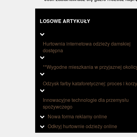
LOSOWE ARTYKUŁY
Hurtownia internetowa odzieży damskiej
dostępna
**Wygodne mieszkania w przyjaznej okolic
Odzysk farby kataforetycznej: proces i korzy
Innowacyjne technologie dla przemysłu
spożywczego
Nowa forma reklamy online
Odkryj hurtownie odzieży online