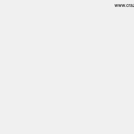
www.craz