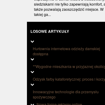
siedziskami nie tylko zapewniają komfort, 
także pozwalają zaoszczędzić miejsce. W
takiej ga...
LOSOWE ARTYKUŁY
Hurtownia internetowa odzieży damskiej
dostępna
**Wygodne mieszkania w przyjaznej okolic
Odzysk farby kataforetycznej: proces i korzy
Innowacyjne technologie dla przemysłu
spożywczego
Nowa forma reklamy online