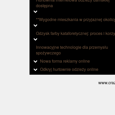
dostępna
**Wygodne mieszkania w przyjaznej okolic
Odzysk farby kataforetycznej: proces i korzy
Innowacyjne technologie dla przemysłu
spożywczego
Nowa forma reklamy online
Odkryj hurtownie odzieży online
www.craz