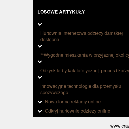
LOSOWE ARTYKUŁY
Hurtownia internetowa odzieży damskiej
dostępna
**Wygodne mieszkania w przyjaznej okolic
Odzysk farby kataforetycznej: proces i korzy
Innowacyjne technologie dla przemysłu
spożywczego
Nowa forma reklamy online
Odkryj hurtownie odzieży online
www.craz