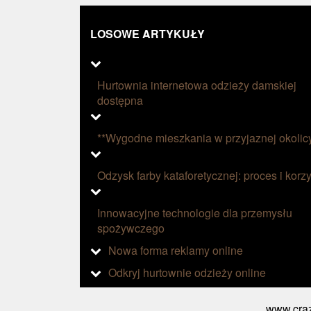
LOSOWE ARTYKUŁY
Hurtownia internetowa odzieży damskiej
dostępna
**Wygodne mieszkania w przyjaznej okolic
Odzysk farby kataforetycznej: proces i korzy
Innowacyjne technologie dla przemysłu
spożywczego
Nowa forma reklamy online
Odkryj hurtownie odzieży online
www.craz