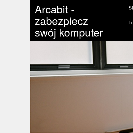
Arcabit -
St
zabezpiecz
L
swój komputer