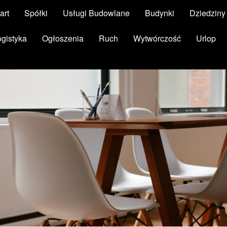
art
Spółki
Usługi Budowlane
Budynki
Dziedzin
ogistyka
Ogłoszenia
Ruch
Wytwórczość
Urlop