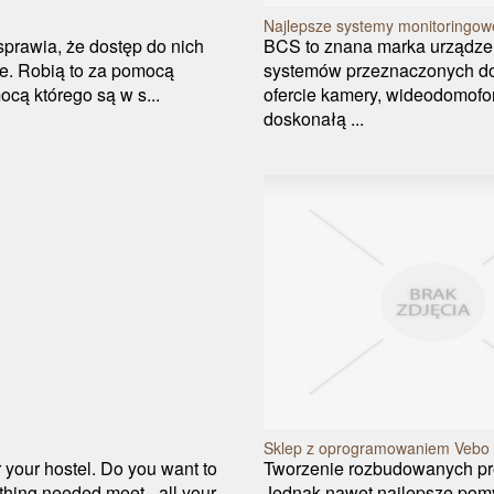
Najlepsze systemy monitoringo
sprawia, że dostęp do nich
BCS to znana marka urządze
ne. Robią to za pomocą
systemów przeznaczonych do 
cą którego są w s...
ofercie kamery, wideodomofony
doskonałą ...
Sklep z oprogramowaniem Vebo
 your hostel. Do you want to
Tworzenie rozbudowanych pro
hing needed meet - all your
Jednak nawet najlepsze pomys