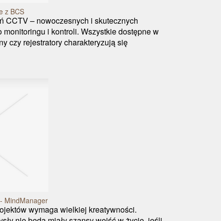
we z BCS
ń CCTV – nowoczesnych i skutecznych
monitoringu i kontroli. Wszystkie dostępne w
 czy rejestratory charakteryzują się
 - MindManager
jektów wymaga wielkiej kreatywności.
ły nie będą miały szansy wejść w życie, jeśli