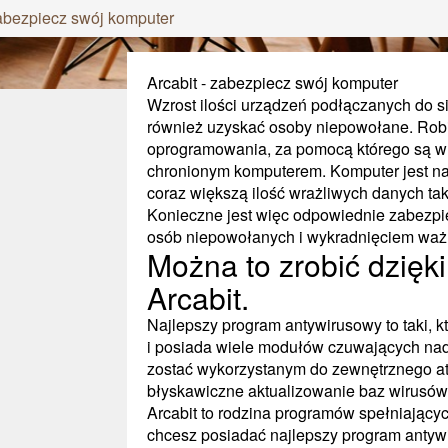
zabezpiecz swój komputer
Arcabit - zabezpiecz swój komputer
Wzrost ilości urządzeń podłączanych do sie
również uzyskać osoby niepowołane. Robi
oprogramowania, za pomocą którego są w 
chronionym komputerem. Komputer jest n
coraz większą ilość wrażliwych danych taki
Konieczne jest więc odpowiednie zabezp
osób niepowołanych i wykradnięciem ważny
Można to zrobić dzię
Arcabit.
Najlepszy program antywirusowy to taki, k
i posiada wiele modułów czuwających n
zostać wykorzystanym do zewnętrznego at
błyskawiczne aktualizowanie baz wirusów
Arcabit to rodzina programów spełniającyc
chcesz posiadać najlepszy program antywi