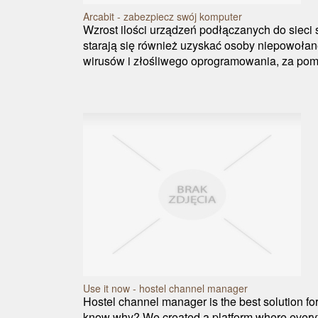
Arcabit - zabezpiecz swój komputer
Wzrost ilości urządzeń podłączanych do sieci 
starają się również uzyskać osoby niepowoła
wirusów i złośliwego oprogramowania, za pomo
Use it now - hostel channel manager
Hostel channel manager is the best solution for
know why? We created a platform where everyt