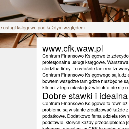
e usługi księgowe pod każdym względem
www.cfk.waw.pl
Centrum Finansowo Księgowe to zdecydow
profesjonalne usługi księgowe. Warszawa 
siedziba firmy. To właśnie tam realizowany
Centrum Finansowo Księgowego są ludzie z
bowiem wszędzie tam gdzie niezbędne są 
klienci z tego miasta już wielokrotnie się o
Dobre stawki i idealn
Centrum Finansowo Księgowe to również i
problemu są w stanie zrealizować każde z
podatkowe. Dodatkowo firma udziela równ
podstawie, których każdy przedsiębiorca j
księgowy pracujący w CFK to osoba niezw