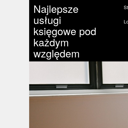
Najlepsze
St
usługi
L
księgowe pod
każdym
względem