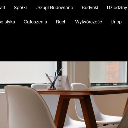
art
Spółki
Usługi Budowlane
Budynki
Dziedzin
ogistyka
Ogłoszenia
Ruch
Wytwórczość
Urlop