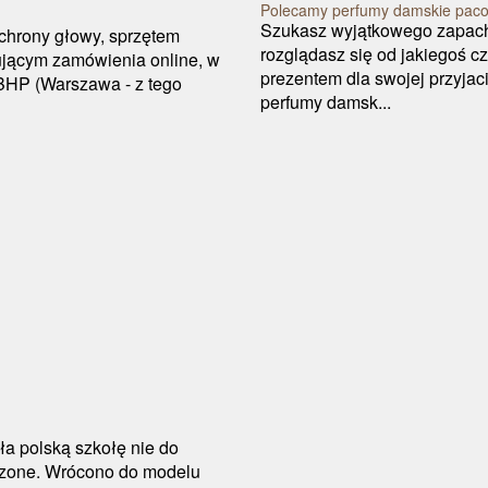
Polecamy perfumy damskie pac
Szukasz wyjątkowego zapachu 
ochrony głowy, sprzętem
rozglądasz się od jakiegoś 
ującym zamówienia online, w
prezentem dla swojej przyja
BHP (Warszawa - z tego
perfumy damsk...
ła polską szkołę nie do
szone. Wrócono do modelu