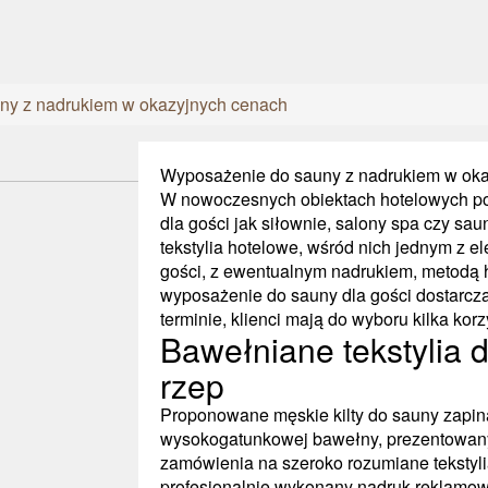
ny z nadrukiem w okazyjnych cenach
Wyposażenie do sauny z nadrukiem w ok
W nowoczesnych obiektach hotelowych po
dla gości jak siłownie, salony spa czy saun
tekstylia hotelowe, wśród nich jednym z ele
gości, z ewentualnym nadrukiem, metodą
wyposażenie do sauny dla gości dostarcz
terminie, klienci mają do wyboru kilka k
Bawełniane tekstylia 
rzep
Proponowane męskie kilty do sauny zapin
wysokogatunkowej bawełny, prezentowany
zamówienia na szeroko rozumiane tekstylia
profesjonalnie wykonany nadruk reklamow