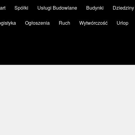
art
Spółki
Usługi Budowlane
Budynki
Dziedzin
ogistyka
Ogłoszenia
Ruch
Wytwórczość
Urlop