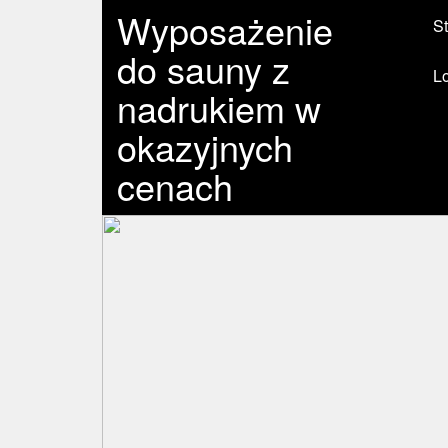
Wyposażenie
St
do sauny z
L
nadrukiem w
okazyjnych
cenach