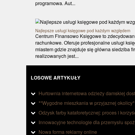
programowa. Aut...
Najlepsze usługi księgowe pod każdym względem
Centrum Finansowo Księgowe to zdecydowanie
rachunkowe. Oferuje profesjonalne usługi ksi
miastem gdzie znajduje się główna siedziba fi
realizowanych jest...
LOSOWE ARTYKUŁY
Hurtownia internetowa odzieży damskiej dos
**Wygodne mieszkania w przyjaznej okolicy*
Odzysk farby kataforetycznej: proces i korzyś
Innowacyjne technologie dla przemysłu spo
Nowa forma reklamy online