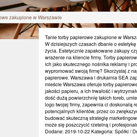
erowe zakupione w Warszawie
Tanie torby papierowe zakupione w Wars
W dzisiejszych czasach dbanie o estetykę 
życia. Estetycznie zapakowane zakupy cz
wrażenie na kliencie firmy. Torby papier
ich jako skutecznego nośnika reklamy i p
wypromować swoją firmę? Skorzystaj z najl
papierowe. Warszawa i drukarnia SEA zapra
mieście Warszawa oferuje torby papierow
jakości papieru, a ich trwałość i wytrzym
dość dużą powierzchnię takich toreb, umie
logo twojej firmy, zapewnia ci doskonałą 
potencjalnych klientów, przez co zwiększy
budować skuteczną strategię marketingow
może się poszczycić rzetelną i profesjonal
Dodane: 2019-10-22
Kategoria: Spółki / D