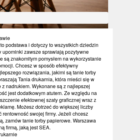
zawie
to podstawa i dotyczy to wszystkich dziedzin
y upominki zawsze sprawiają pozytywne
owe są znakomitym pomysłem na wykorzystanie
romocji. Chcesz w sposób efektywny
epszego rozwiązania, jakimi są tanie torby
szają Tania drukarnia, która mieści się w
e z nadrukiem. Wykonane są z najlepszej
ałość jest dodatkowym atutem. Ze względu na
szczenie efektownej szaty graficznej wraz z
reklamę. Możesz dotrzeć do większej liczby
ć rentowność swojej firmy. Jeżeli chcesz
ą, zamów tanie torby papierowe. Warszawa
ną firmą, jaką jest SEA.
rukarnie