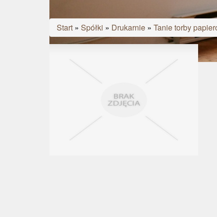
Start
»
Spółki
»
Drukarnie
»
Tanie torby papi