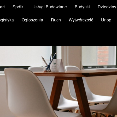
art
Spółki
Usługi Budowlane
Budynki
Dziedzin
ogistyka
Ogłoszenia
Ruch
Wytwórczość
Urlop