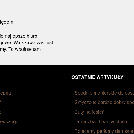
 najlepsze biuro
ęgowe. Warszawa zaś jest
rmy. To właśnie tam
OSTATNIE ARTYKUŁY
tępna
Spodnie monterskie do pasa 
*
Smycze to bardzo dobry sp
ci
Buty na jesień
żywczego
Doradztwo Lean w biurze
Polecamy perfumy damskie