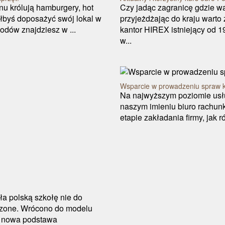
u królują hamburgery, hot
Czy jadąc zagranicę gdzie wa
iałbyś doposażyć swój lokal w
przyjeżdżając do kraju warto
odów znajdziesz w ...
kantor HIREX istniejący od 1
w...
Wsparcie w prowadzeniu spraw 
Na najwyższym poziomie usłu
naszym imieniu biuro rachun
etapie zakładania firmy, jak 
ła polską szkołę nie do
szone. Wrócono do modelu
eż nowa podstawa