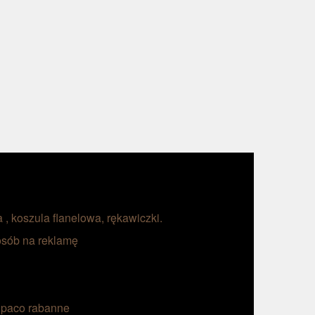
, koszula flanelowa, rękawiczki.
osób na reklamę
 paco rabanne