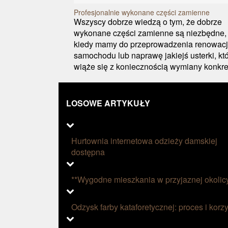
Profesjonalnie wykonane części zamienne
Wszyscy dobrze wiedzą o tym, że dobrze
wykonane części zamienne są niezbędne,
kiedy mamy do przeprowadzenia renowac
samochodu lub naprawę jakiejś usterki, kt
wiąże się z koniecznością wymiany konkret
LOSOWE ARTYKUŁY
Hurtownia internetowa odzieży damskiej
dostępna
**Wygodne mieszkania w przyjaznej okolic
Odzysk farby kataforetycznej: proces i korzy