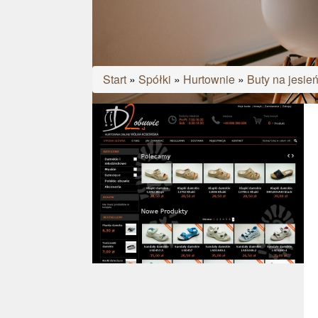
Start
»
Spółki
»
Hurtownie
»
Buty na jesie