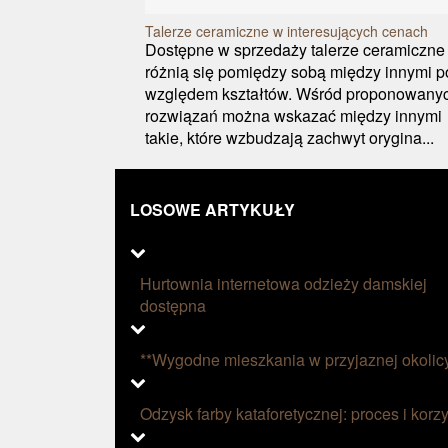
Talerze ceramiczne w interesujących cenach
Dostępne w sprzedaży talerze ceramiczne
różnią się pomiędzy sobą między innymi p
względem kształtów. Wśród proponowany
rozwiązań można wskazać między innymi
takie, które wzbudzają zachwyt orygina...
LOSOWE ARTYKUŁY
Hurtownia internetowa odzieży damskiej
dostępna
**Wygodne mieszkania w przyjaznej okolic
Odzysk farby kataforetycznej: proces i korzy