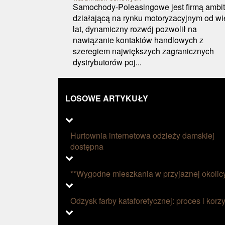
Samochody-Poleasingowe jest firmą ambit
działającą na rynku motoryzacyjnym od wi
lat, dynamiczny rozwój pozwolił na
nawiązanie kontaktów handlowych z
szeregiem największych zagranicznych
dystrybutorów poj...
LOSOWE ARTYKUŁY
Hurtownia internetowa odzieży damskiej
dostępna
**Wygodne mieszkania w przyjaznej okolic
Odzysk farby kataforetycznej: proces i korzy