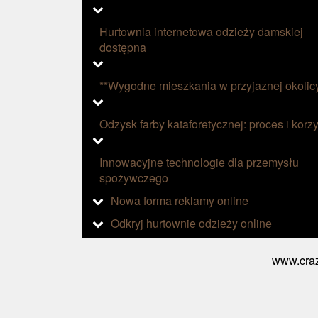
Hurtownia internetowa odzieży damskiej
dostępna
**Wygodne mieszkania w przyjaznej okolic
Odzysk farby kataforetycznej: proces i korzy
Innowacyjne technologie dla przemysłu
spożywczego
Nowa forma reklamy online
Odkryj hurtownie odzieży online
www.craz