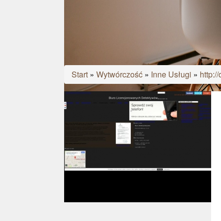
Start
»
Wytwórczość
»
Inne Usługi
»
http: