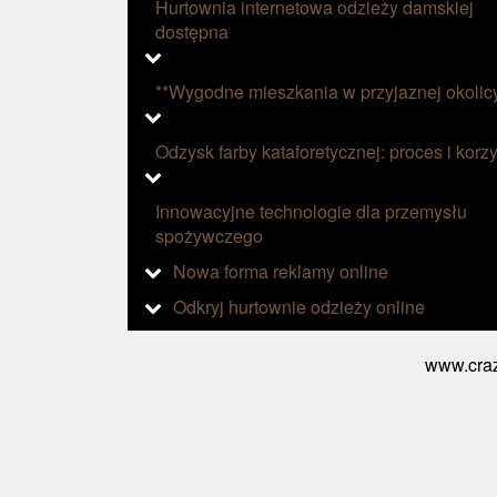
Hurtownia internetowa odzieży damskiej
dostępna
**Wygodne mieszkania w przyjaznej okolic
Odzysk farby kataforetycznej: proces i korzy
Innowacyjne technologie dla przemysłu
spożywczego
Nowa forma reklamy online
Odkryj hurtownie odzieży online
www.craz