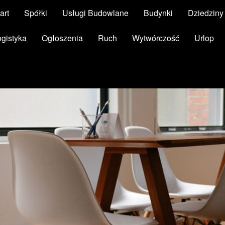
art
Spółki
Usługi Budowlane
Budynki
Dziedzin
ogistyka
Ogłoszenia
Ruch
Wytwórczość
Urlop