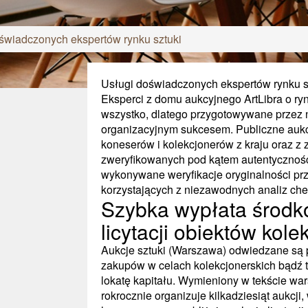
świadczonych ekspertów rynku sztuki
Usługi doświadczonych ekspertów rynku s
Eksperci z domu aukcyjnego ArtLibra o ry
wszystko, dlatego przygotowywane przez n
organizacyjnym sukcesem. Publiczne auk
koneserów i kolekcjonerów z kraju oraz z
zweryfikowanych pod kątem autentycznośc
wykonywane weryfikacje oryginalności pr
korzystających z niezawodnych analiz ch
Szybka wypłata środk
licytacji obiektów kole
Aukcje sztuki (Warszawa) odwiedzane są 
zakupów w celach kolekcjonerskich bądź tra
lokatę kapitału. Wymieniony w tekście wa
rokrocznie organizuje kilkadziesiąt aukcji,