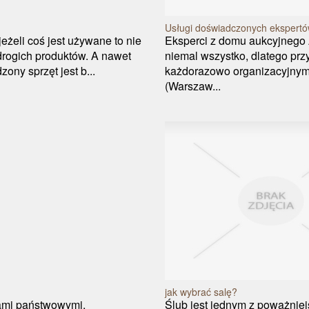
Usługi doświadczonych ekspertów
jeżeli coś jest używane to nie
Eksperci z domu aukcyjnego A
drogich produktów. A nawet
niemal wszystko, dlatego prz
ony sprzęt jest b...
każdorazowo organizacyjnym 
(Warszaw...
jak wybrać salę?
gami państwowymi,
Ślub jest jednym z poważnie