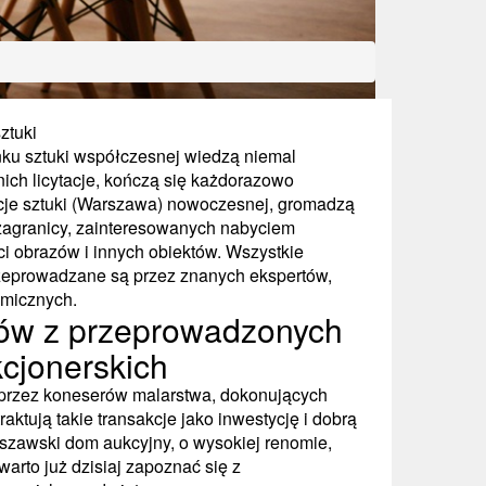
ztuki
nku sztuki współczesnej wiedzą niemal
ich licytacje, kończą się każdorazowo
cje sztuki (Warszawa) nowoczesnej, gromadzą
 zagranicy, zainteresowanych nabyciem
i obrazów i innych obiektów. Wszystkie
zeprowadzane są przez znanych ekspertów,
emicznych.
ów z przeprowadzonych
kcjonerskich
przez koneserów malarstwa, dokonujących
ktują takie transakcje jako inwestycję i dobrą
rszawski dom aukcyjny, o wysokiej renomie,
 warto już dzisiaj zapoznać się z