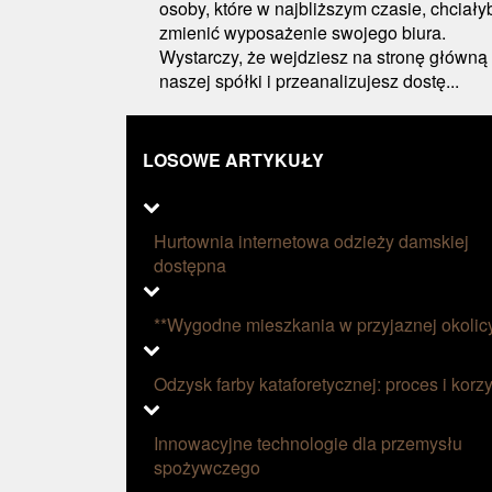
osoby, które w najbliższym czasie, chciały
zmienić wyposażenie swojego biura.
Wystarczy, że wejdziesz na stronę główną
naszej spółki i przeanalizujesz dostę...
LOSOWE ARTYKUŁY
Hurtownia internetowa odzieży damskiej
dostępna
**Wygodne mieszkania w przyjaznej okolic
Odzysk farby kataforetycznej: proces i korzy
Innowacyjne technologie dla przemysłu
spożywczego