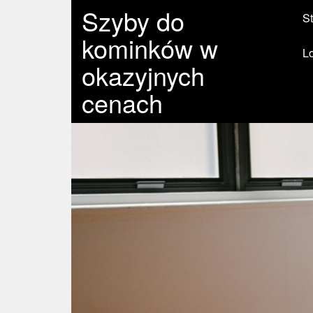
Szyby do
St
kominków w
L
okazyjnych
cenach