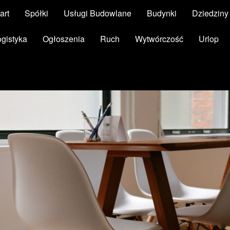
art
Spółki
Usługi Budowlane
Budynki
Dziedzin
ogistyka
Ogłoszenia
Ruch
Wytwórczość
Urlop