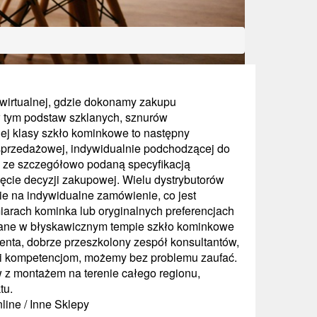
 wirtualnej, gdzie dokonamy zakupu
 tym podstaw szklanych, sznurów
ej klasy szkło kominkowe to następny
 sprzedażowej, indywidualnie podchodzącej do
, ze szczegółowo podaną specyfikacją
cie decyzji zakupowej. Wielu dystrybutorów
e na indywidualne zamówienie, co jest
iarach kominka lub oryginalnych preferencjach
ane w błyskawicznym tempie szkło kominkowe
enta, dobrze przeszkolony zespół konsultantów,
 i kompetencjom, możemy bez problemu zaufać.
 z montażem na terenie całego regionu,
tu.
line / Inne Sklepy