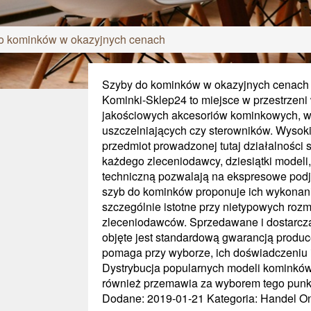
o kominków w okazyjnych cenach
Szyby do kominków w okazyjnych cenach
Kominki-Sklep24 to miejsce w przestrzeni
jakościowych akcesoriów kominkowych, w
uszczelniających czy sterowników. Wysoki
przedmiot prowadzonej tutaj działalności
każdego zleceniodawcy, dziesiątki modeli
techniczną pozwalają na ekspresowe podję
szyb do kominków proponuje ich wykonani
szczególnie istotne przy nietypowych rozm
zleceniodawców. Sprzedawane i dostarcz
objęte jest standardową gwarancją produc
pomaga przy wyborze, ich doświadczeniu
Dystrybucja popularnych modeli kominków
również przemawia za wyborem tego punk
Dodane: 2019-01-21
Kategoria: Handel On