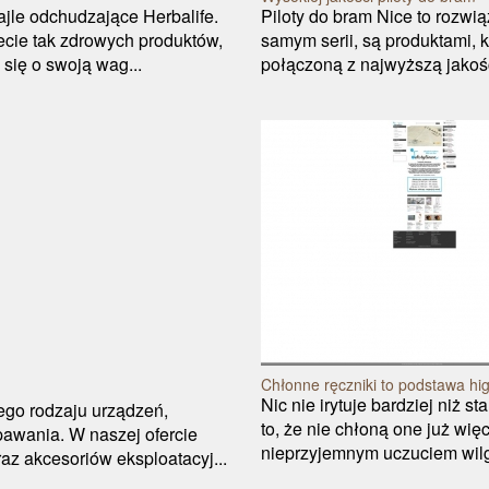
jle odchudzające Herbalife.
Piloty do bram Nice to rozwią
iecie tak zdrowych produktów,
samym serii, są produktami, 
 się o swoją wag...
połączoną z najwyższą jakoś
Chłonne ręczniki to podstawa hi
Nic nie irytuje bardziej niż 
ego rodzaju urządzeń,
to, że nie chłoną one już wię
pawania. W naszej ofercie
nieprzyjemnym uczuciem wilgo
az akcesoriów eksploatacyj...