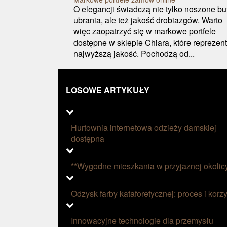
O elegancji świadczą nie tylko noszone but
ubrania, ale też jakość drobiazgów. Warto
więc zaopatrzyć się w markowe portfele
dostępne w sklepie Chiara, które reprezen
najwyższą jakość. Pochodzą od...
LOSOWE ARTYKUŁY
Hurtownia internetowa odzieży damskiej
dostępna
**Wygodne mieszkania w przyjaznej okolic
Odzysk farby kataforetycznej: proces i korzy
Innowacyjne technologie dla przemysłu