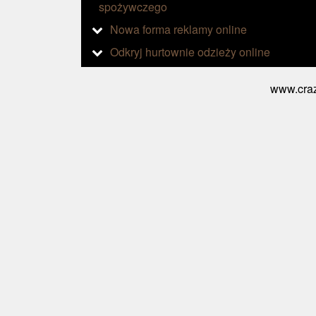
spożywczego
Nowa forma reklamy online
Odkryj hurtownie odzieży online
www.craz