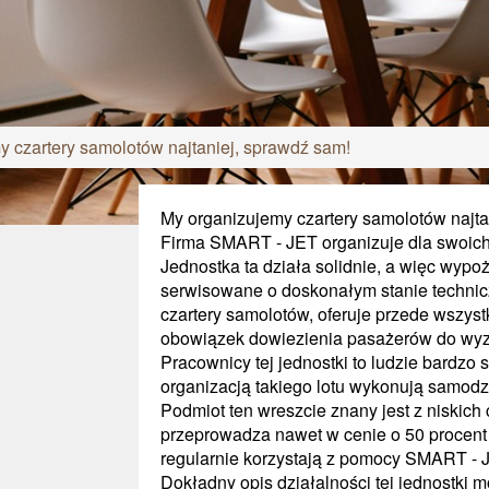
 czartery samolotów najtaniej, sprawdź sam!
My organizujemy czartery samolotów najta
Firma SMART - JET organizuje dla swoich 
Jednostka ta działa solidnie, a więc wyp
serwisowane o doskonałym stanie technic
czartery samolotów, oferuje przede wszystk
obowiązek dowiezienia pasażerów do wy
Pracownicy tej jednostki to ludzie bardzo 
organizacją takiego lotu wykonują samodzi
Podmiot ten wreszcie znany jest z niskich c
przeprowadza nawet w cenie o 50 procent od
regularnie korzystają z pomocy SMART - J
Dokładny opis działalności tej jednostki m