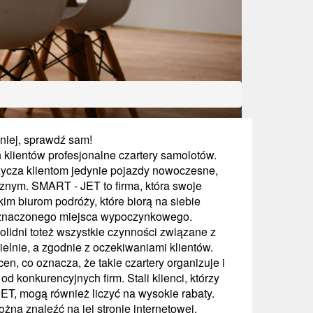
niej, sprawdź sam!
klientów profesjonalne czartery samolotów.
ożycza klientom jedynie pojazdy nowoczesne,
znym. SMART - JET to firma, która swoje
im biurom podróży, które biorą na siebie
znaczonego miejsca wypoczynkowego.
solidni toteż wszystkie czynności związane z
elnie, a zgodnie z oczekiwaniami klientów.
en, co oznacza, że takie czartery organizuje i
 konkurencyjnych firm. Stali klienci, którzy
ET, mogą również liczyć na wysokie rabaty.
ożna znaleźć na jej stronie internetowej.