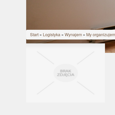
Start
»
Logistyka
»
Wynajem
»
My organizujemy