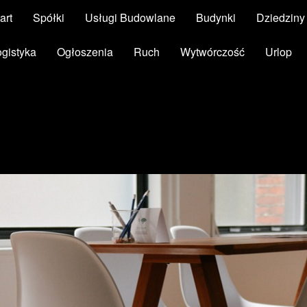
art
Spółki
Usługi Budowlane
Budynki
Dziedzin
ogistyka
Ogłoszenia
Ruch
Wytwórczość
Urlop