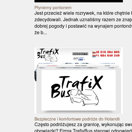
Płyniemy pontonem
Jest przecież wiele rozrywek, na które chętnie 
zdecydowali. Jednak uznaliśmy razem ze znajo
dobrej pogody i postawić na wynajem ponton
że b...
Bezpieczne i komfortowe podróże do Holandii
Często podróżujesz za granicę, wykonując sw
obowiązki? Firma TrafixBus stanowi odpowied