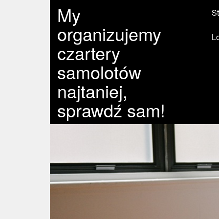
My
St
organizujemy
L
czartery
samolotów
najtaniej,
sprawdź sam!