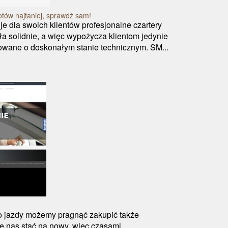
tów najtaniej, sprawdź sam!
 dla swoich klientów profesjonalne czartery
ła solidnie, a więc wypożycza klientom jedynie
wane o doskonałym stanie technicznym. SM...
o jazdy możemy pragnąć zakupić także
 nas stać na nowy, więc czasami