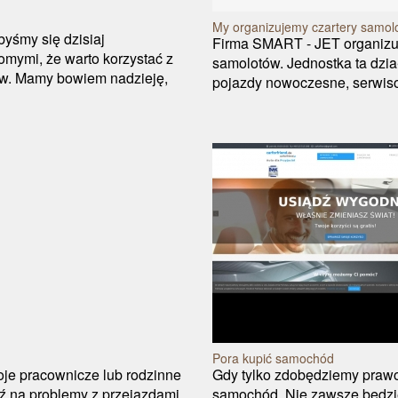
My organizujemy czartery samolo
byśmy się dzisiaj
Firma SMART - JET organizuje
mymi, że warto korzystać z
samolotów. Jednostka ta dzia
ów. Mamy bowiem nadzieję,
pojazdy nowoczesne, serwiso
Pora kupić samochód
oje pracownicze lub rodzinne
Gdy tylko zdobędziemy praw
ź na problemy z przejazdami,
samochód. Nie zawsze będzie