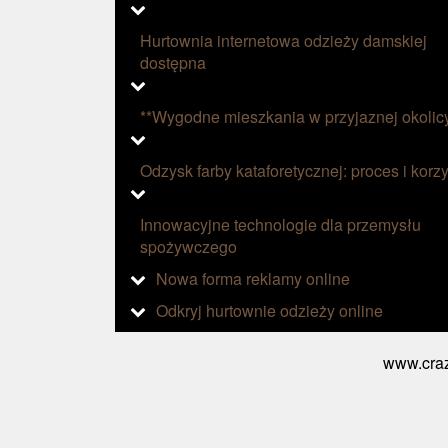
Hurtownia internetowa odzieży damskiej
dostępna
**Wygodne mieszkania w przyjaznej okolic
Odzysk farby kataforetycznej: proces i korzy
Innowacyjne technologie dla przemysłu
spożywczego
Nowa forma reklamy online
Odkryj hurtownie odzieży online
www.craz