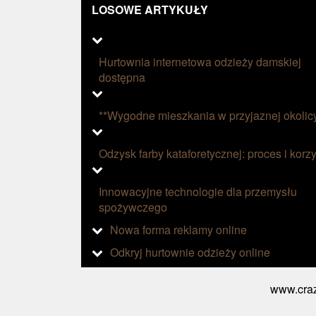
LOSOWE ARTYKUŁY
Hurtownia internetowa odzieży damskiej
dostępna
**Wygodne mieszkania w przyjaznej okolic
Odzysk farby kataforetycznej: proces i korzy
Innowacyjne technologie dla przemysłu
spożywczego
Nowa forma reklamy online
Odkryj hurtownie odzieży online
www.craz