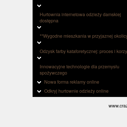
Hurtownia internetowa odzieży damskiej
dostępna
**Wygodne mieszkania w przyjaznej okolic
Odzysk farby kataforetycznej: proces i korzy
Innowacyjne technologie dla przemysłu
spożywczego
Nowa forma reklamy online
Odkryj hurtownie odzieży online
www.craz