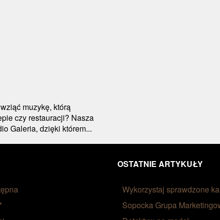
 wziąć muzykę, którą
pie czy restauracji? Nasza
o Galeria, dzięki którem...
OSTATNIE ARTYKUŁY
tępna
Wykorzystaj sprawdzone k
*
Sopocka Grupa Marketingow