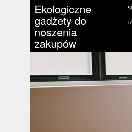
Ekologiczne
St
gadżety do
L
noszenia
zakupów