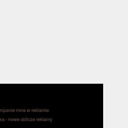
ampanie mms w reklamie
a - nowe oblicze reklamy