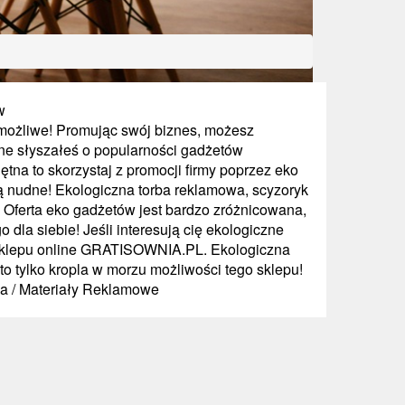
w
o możliwe! Promując swój biznes, możesz
ne słyszałeś o popularności gadżetów
jętna to skorzystaj z promocji firmy poprzez eko
ą nudne! Ekologiczna torba reklamowa, scyzoryk
Oferta eko gadżetów jest bardzo zróżnicowana,
dla siebie! Jeśli interesują cię ekologiczne
ą sklepu online GRATISOWNIA.PL. Ekologiczna
o tylko kropla w morzu możliwości tego sklepu!
ia / Materiały Reklamowe