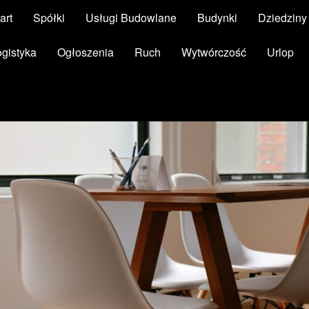
art
Spółki
Usługi Budowlane
Budynki
Dziedzin
ogistyka
Ogłoszenia
Ruch
Wytwórczość
Urlop