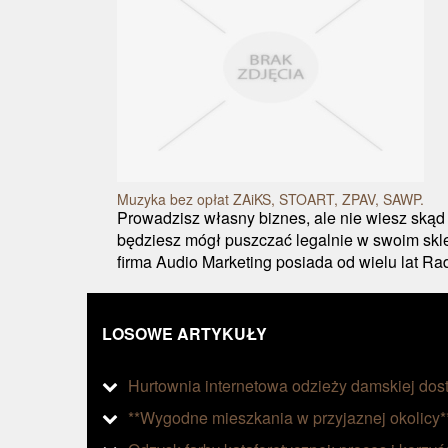
Muzyka bez opłat ZAiKS, STOART, ZPAV, SAWP.
Prowadzisz własny biznes, ale nie wiesz skąd
będziesz mógł puszczać legalnie w swoim skle
firma Audio Marketing posiada od wielu lat Radi
LOSOWE ARTYKUŁY
Hurtownia internetowa odzieży damskiej dos
**Wygodne mieszkania w przyjaznej okolicy*