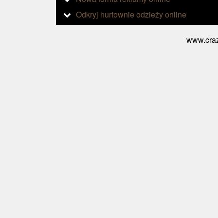
Odkryj hurtownie odzieży online
www.craz