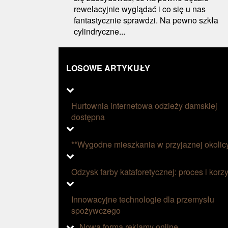
rewelacyjnie wyglądać i co się u nas
fantastycznie sprawdzi. Na pewno szkła
cylindryczne...
LOSOWE ARTYKUŁY
Hurtownia internetowa odzieży damskiej
dostępna
**Wygodne mieszkania w przyjaznej okolic
Odzysk farby kataforetycznej: proces i korzy
Innowacyjne technologie dla przemysłu
spożywczego
Nowa forma reklamy online