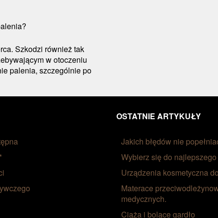
rca. Szkodzi również tak
zebywającym w otoczeniu
ie palenia, szczególnie po
OSTATNIE ARTYKUŁY
tępna
Jakich błędów nie popełnia
*
Wybierz się do najlepszego
ci
Urządzenia kosmetyczna do
żywczego
Materace przeciwodleżyno
medycznych.
Ciąża i bolące gardło