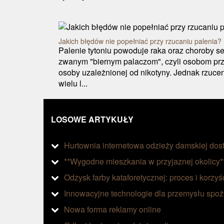
Jakich błędów nie popełniać przy rzucaniu palenia?
Palenie tytoniu powoduje raka oraz choroby se
zwanym "biernym palaczom", czyli osobom pr
osoby uzależnionej od nikotyny. Jednak rzucen
wielu l...
LOSOWE ARTYKUŁY
Hurtownia internetowa odzieży damskiej dos
**Wygodne mieszkania w przyjaznej okolicy*
Odzysk farby kataforetycznej: proces i korzyś
Innowacyjne technologie dla przemysłu spo
Nowa forma reklamy online