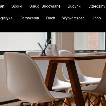
art
Spółki
Usługi Budowlane
Budynki
Dziedzin
ogistyka
Ogłoszenia
Ruch
Wytwórczość
Urlop