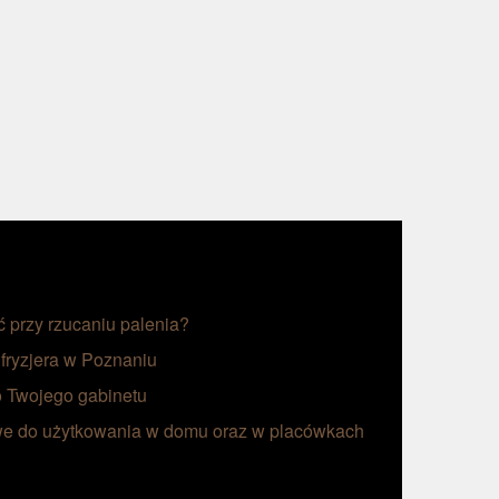
ć przy rzucaniu palenia?
 fryzjera w Poznaniu
 Twojego gabinetu
we do użytkowania w domu oraz w placówkach