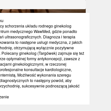
ku
ący schorzenia układu rodnego ginekolog
centrum medycznego WawMed, gdzie ponadto
 ultrasonograficznych. Diagnoza i terapia
owania to następne usługi medyczna, z jakich
chodnię, otrzymującą wyłącznie pozytywne
 Polecany ginekolog (Targówek) zajmuje się też
e optymalnej formy antykoncepcji, zawsze z
tacjami ginekologicznymi, w rzeczonej
rofesjonalne konsultacje kardiologiczne,
internistą. Możliwość wykonania szeregu
i diagnostycznych to następny powód, aby
rzychodnię, sukcesywnie podnoszącą jakość
zenie