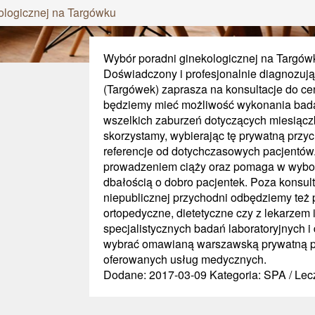
ologicznej na Targówku
Wybór poradni ginekologicznej na Targów
Doświadczony i profesjonalnie diagnozuj
(Targówek) zaprasza na konsultacje do 
będziemy mieć możliwość wykonania badań
wszelkich zaburzeń dotyczących miesiączk
skorzystamy, wybierając tę prywatną przy
referencje od dotychczasowych pacjentów.
prowadzeniem ciąży oraz pomaga w wyborz
dbałością o dobro pacjentek. Poza konsul
niepublicznej przychodni odbędziemy też p
ortopedyczne, dietetyczne czy z lekarzem 
specjalistycznych badań laboratoryjnych 
wybrać omawianą warszawską prywatną p
oferowanych usług medycznych.
Dodane: 2017-03-09
Kategoria: SPA / Lec